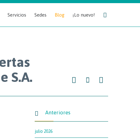
Skip

Servicios
Sedes
Blog
¡Lo nuevo!
to
content
ertas
e S.A.



Anteriores

julio 2026