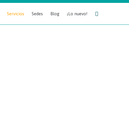
Skip

Servicios
Sedes
Blog
¡Lo nuevo!
to
content