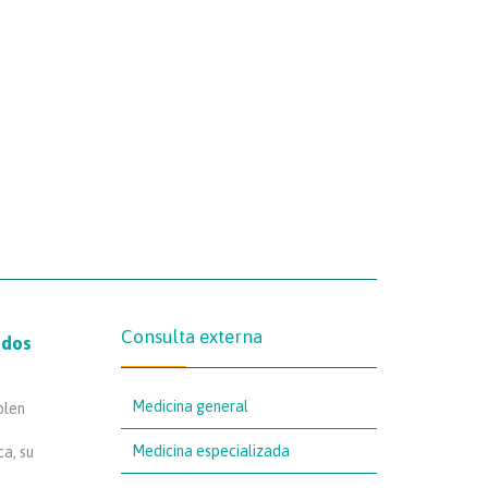
Consulta externa
ados
Medicina general
plen
Medicina especializada
ca, su