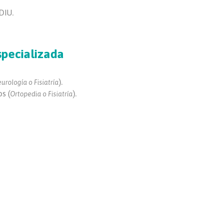
DIU.
specializada
).
urología o Fisiatría
s (
).
Ortopedia o Fisiatría