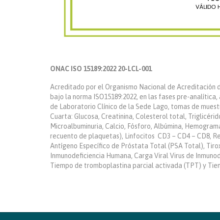
ONAC ISO 15189:2022 20-LCL-001
Acreditado por el Organismo Nacional de Acreditación d
bajo la norma ISO15189:2022, en las fases pre-analítica, 
de Laboratorio Clínico de la Sede Lago, tomas de muest
Cuarta: Glucosa, Creatinina, Colesterol total, Triglicéri
Microalbuminuria, Calcio, Fósforo, Albúmina, Hemograma
recuento de plaquetas), Linfocitos CD3 – CD4 – CD8, Re
Antígeno Específico de Próstata Total (PSA Total), Tiro
Inmunodeficiencia Humana, Carga Viral Virus de Inmunod
Tiempo de tromboplastina parcial activada (TPT) y Tie