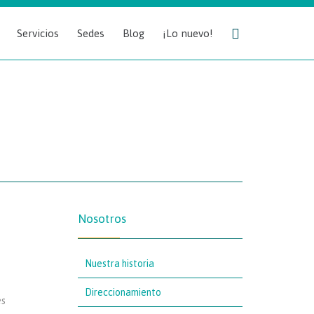
Skip

Servicios
Sedes
Blog
¡Lo nuevo!
to
content
Nosotros
Nuestra historia
Direccionamiento
es