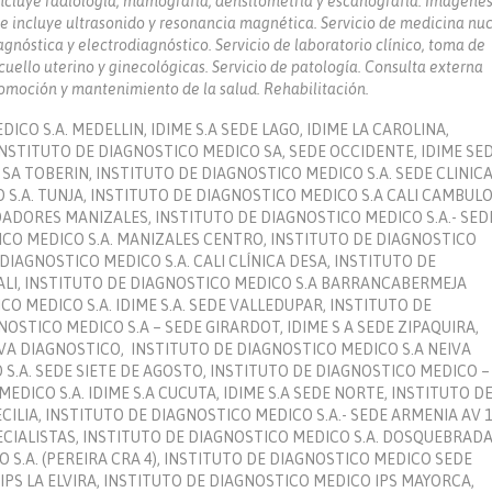
ncluye radiología, mamografía, densitometría y escanografía. Imágene
e incluye ultrasonido y resonancia magnética. Servicio de medicina nuc
agnóstica y electrodiagnóstico. Servicio de laboratorio clínico, toma de
uello uterino y ginecológicas. Servicio de patología. Consulta externa
romoción y mantenimiento de la salud. Rehabilitación.
ICO S.A. MEDELLIN, IDIME S.A SEDE LAGO, IDIME LA CAROLINA,
INSTITUTO DE DIAGNOSTICO MEDICO SA, SEDE OCCIDENTE, IDIME SE
SA TOBERIN, INSTITUTO DE DIAGNOSTICO MEDICO S.A. SEDE CLINIC
 S.A. TUNJA, INSTITUTO DE DIAGNOSTICO MEDICO S.A CALI CAMBULO
DADORES MANIZALES, INSTITUTO DE DIAGNOSTICO MEDICO S.A.- SED
CO MEDICO S.A. MANIZALES CENTRO, INSTITUTO DE DIAGNOSTICO
IAGNOSTICO MEDICO S.A. CALI CLÍNICA DESA, INSTITUTO DE
CALI, INSTITUTO DE DIAGNOSTICO MEDICO S.A BARRANCABERMEJA
O MEDICO S.A. IDIME S.A. SEDE VALLEDUPAR, INSTITUTO DE
NOSTICO MEDICO S.A – SEDE GIRARDOT, IDIME S A SEDE ZIPAQUIRA,
IVA DIAGNOSTICO, INSTITUTO DE DIAGNOSTICO MEDICO S.A NEIVA
 S.A. SEDE SIETE DE AGOSTO, INSTITUTO DE DIAGNOSTICO MEDICO –
DICO S.A. IDIME S.A CUCUTA, IDIME S.A SEDE NORTE, INSTITUTO D
ILIA, INSTITUTO DE DIAGNOSTICO MEDICO S.A.- SEDE ARMENIA AV 1
ECIALISTAS, INSTITUTO DE DIAGNOSTICO MEDICO S.A. DOSQUEBRAD
 S.A. (PEREIRA CRA 4), INSTITUTO DE DIAGNOSTICO MEDICO SEDE
PS LA ELVIRA, INSTITUTO DE DIAGNOSTICO MEDICO IPS MAYORCA,