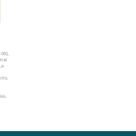
-001,
tral
La
rito,
sis,