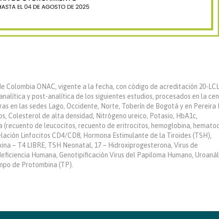
e Colombia ONAC, vigente a la fecha, con código de acreditación 20-LCL
analítica y post-analítica de los siguientes estudios, procesados en la cen
ras en las sedes Lago, Occidente, Norte, Toberín de Bogotá y en Pereira 
dos, Colesterol de alta densidad, Nitrógeno ureico, Potasio, HbA1c,
 (recuento de leucocitos, recuento de eritrocitos, hemoglobina, hematoc
lación Linfocitos CD4/CD8, Hormona Estimulante de la Tiroides (TSH),
xina – T4 LIBRE, TSH Neonatal, 17 – Hidroxiprogesterona, Virus de
eficiencia Humana, Genotipificación Virus del Papiloma Humano, Uroanáli
mpo de Protombina (TP).