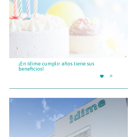
¡En Idime cumplir años tiene sus
beneficios!
LOVE

29
IT