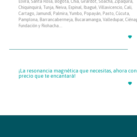
Elvira, Santa Rosa, Bogotá, Chía, Girardot, Soacha, Zipaquirá,
Chiquinquirá, Tunja, Neiva, Espinal, Ibagué, Villavicencio, Cali,
Cartago, Jamundí, Palmira, Yumbo, Popayán, Pasto, Cúcuta,
Pamplona, Barrancabermeja, Bucaramanga, Valledupar, Ciéna
Fundación y Riohacha….

¡La resonancia magnética que necesitas, ahora con
precio que te encantará!
