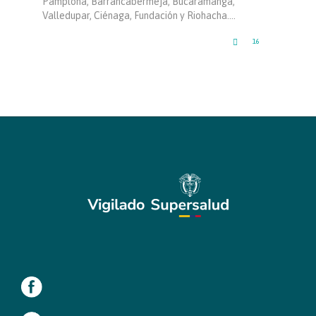
Pamplona, Barrancabermeja, Bucaramanga,
Valledupar, Ciénaga, Fundación y Riohacha….
LOVE

16
IT