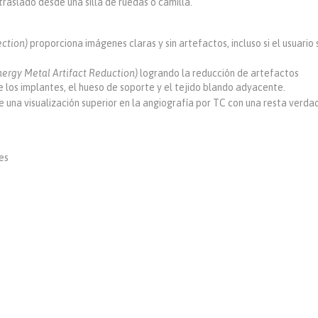
 traslado desde una silla de ruedas o camilla.
ction)
proporciona imágenes claras y sin artefactos, incluso si el usuario 
ergy Metal Artifact Reduction)
logrando la reducción de artefactos
e los implantes, el hueso de soporte y el tejido blando adyacente.
e una visualización superior en la angiografía por TC con una resta verda
es