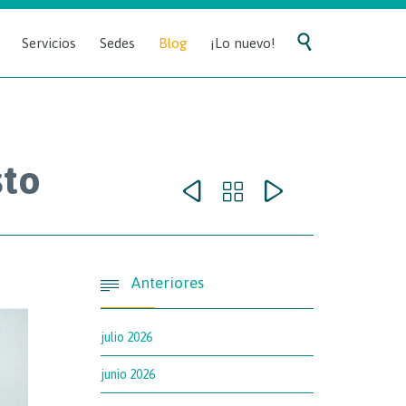
Skip

Servicios
Sedes
Blog
¡Lo nuevo!
to
content
sto



Anteriores

julio 2026
junio 2026