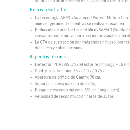
bajar a una altura mínima de 31,2 cm para facilitar el
En los resultados
La tecnología
APMC (Advanced Patient Motion Corre
mueve ligeramente mientras se realiza el examen.
Reducción de artefactos metálicos
SeMAR (Single En
causados por el metal para una mejor visualización d
La
CTA
de sustracción por imágenes sin hueso, permit
del hueso y calcificaciones.
Aspectos técnicos
Detector: PUREViSION detector technology – 16 slic
Gantry: rotation time 15 s / 1.0 s / 0.75 s
Apertura de orificio de Gantry: 78 cm.
Soporta un peso máximo de 220 kg.
Rango de escaneo máximo: 183 cm (long couch)
Velocidad de reconstrucción hasta de 15 fps