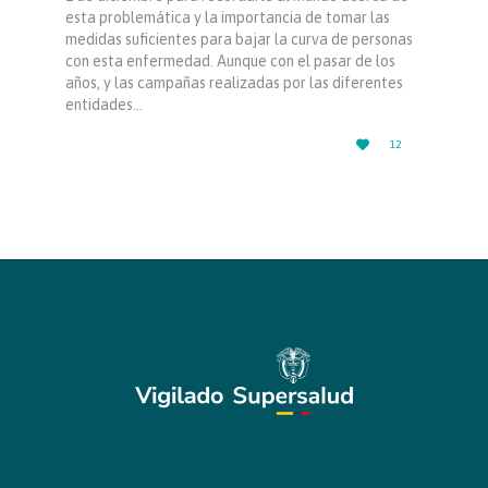
esta problemática y la importancia de tomar las
medidas suficientes para bajar la curva de personas
con esta enfermedad. Aunque con el pasar de los
años, y las campañas realizadas por las diferentes
entidades…
LOVE

12
IT