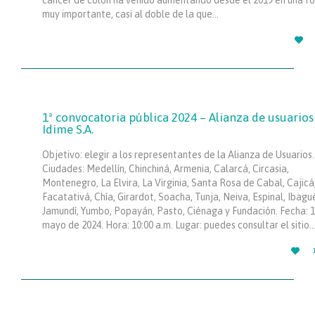
muy importante, casi al doble de la que…

1ª convocatoria pública 2024 – Alianza de usuarios
Idime S.A.
Objetivo: elegir a los representantes de la Alianza de Usuarios.
Ciudades: Medellín, Chinchiná, Armenia, Calarcá, Circasia,
Montenegro, La Elvira, La Virginia, Santa Rosa de Cabal, Cajicá
Facatativá, Chía, Girardot, Soacha, Tunja, Neiva, Espinal, Ibagu
Jamundí, Yumbo, Popayán, Pasto, Ciénaga y Fundación. Fecha: 
mayo de 2024. Hora: 10:00 a.m. Lugar: puedes consultar el sitio
L

I