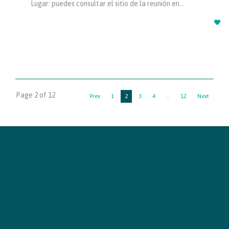
Lugar: puedes consultar el sitio de la reunión en…

Page 2 of 12
2
Prev
1
3
4
…
12
Next