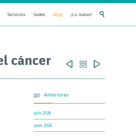
Skip

Servicios
Sedes
Blog
¡Lo nuevo!
to
content
el cáncer



Anteriores

julio 2026
junio 2026