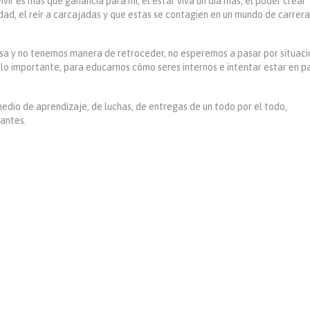
vir es más que ganancia para mí, el estar viva un día más, el poder crear
lidad, el reír a carcajadas y que estas se contagien en un mundo de carrera
pasa y no tenemos manera de retroceder, no esperemos a pasar por situac
 a lo importante, para educarnos cómo seres internos e intentar estar en p
medio de aprendizaje, de luchas, de entregas de un todo por el todo,
antes.