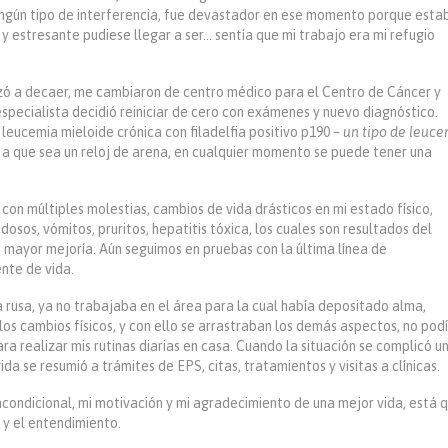
n ningún tipo de interferencia, fue devastador en ese momento porque esta
 estresante pudiese llegar a ser… sentía que mi trabajo era mi refugio
zó a decaer, me cambiaron de centro médico para el
Centro de Cáncer y
specialista decidió reiniciar de cero con exámenes y nuevo diagnóstico.
eucemia mieloide crónica con filadelfia positivo p190
– un tipo de leuc
 a que sea un reloj de arena, en cualquier momento se puede tener una
 con múltiples molestias, cambios de vida drásticos en mi estado físico,
udosos, vómitos, pruritos, hepatitis tóxica, los cuales son resultados del
n mayor mejoría. Aún seguimos en pruebas con la última línea de
nte de vida.
rusa, ya no trabajaba en el área para la cual había depositado alma,
los cambios físicos, y con ello se arrastraban los demás aspectos, no pod
ara realizar mis rutinas diarias en casa. Cuando la situación se complicó u
a se resumió a trámites de EPS, citas, tratamientos y visitas a clínicas.
ncondicional, mi motivación y mi agradecimiento de una mejor vida, está 
 y el entendimiento.