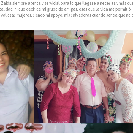
 Zaida siempre atenta y servicial para lo que llegase a necesitar, más que
alidad; ni que decir de mi grupo de amigas, esas que la vida me permitió
an valiosas mujeres, siendo mi apoyo, mis salvadoras cuando sentía que no 