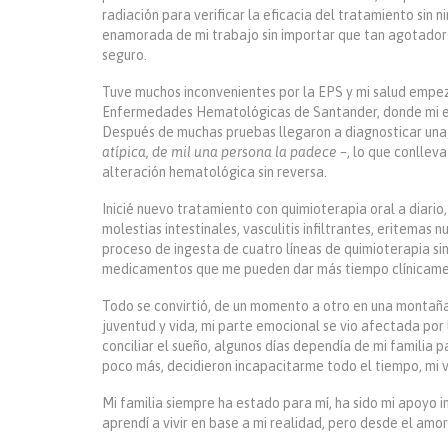
radiación para verificar la eficacia del tratamiento si
enamorada de mi trabajo sin importar que tan agotador y
seguro.
Tuve muchos inconvenientes por la EPS y mi salud empe
Enfermedades Hematológicas de Santander,
donde mi e
Después de muchas pruebas llegaron a diagnosticar una l
atípica, de mil una persona la padece –
,
lo que conlleva
alteración hematológica sin reversa.
Inicié nuevo tratamiento con quimioterapia oral a diario,
molestias intestinales, vasculitis infiltrantes, eritemas n
proceso de ingesta de cuatro líneas de quimioterapia si
medicamentos que me pueden dar más tiempo clínicame
Todo se convirtió, de un momento a otro en una montaña 
juventud y vida, mi parte emocional se vio afectada por 
conciliar el sueño, algunos días dependía de mi familia p
poco más, decidieron incapacitarme todo el tiempo, mi vid
Mi familia siempre ha estado para mí, ha sido mi apoyo i
aprendí a vivir en base a mi realidad, pero desde el amor