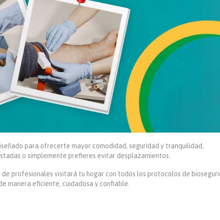
diseñado para ofrecerte mayor comodidad, seguridad y tranquilidad,
ustadas o simplemente prefieres evitar desplazamientos.
 de profesionales visitará tu hogar con todos los protocolos de biosegur
de manera eficiente, cuidadosa y confiable.