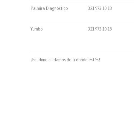
Palmira Diagnóstico
321 973 10 18
Yumbo
321 973 10 18
¡En Idime cuidamos de ti donde estés!