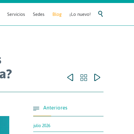
Skip

Servicios
Sedes
Blog
¡Lo nuevo!
to
content
s
sa?



Anteriores

julio 2026