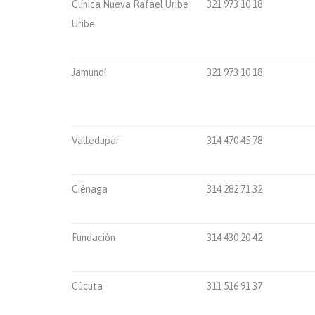
Clínica Nueva Rafael Uribe
321 973 10 18
Uribe
Jamundí
321 973 10 18
Valledupar
314 470 45 78
Ciénaga
314 282 71 32
Fundación
314 430 20 42
Cúcuta
311 516 91 37