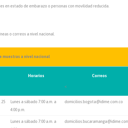
eres en estado de embarazo o personas con movilidad reducida.
neas o correos a nivel nacional.
 muestras a nivel nacional
Horarios
Correos
<
1 25
Lunes a sábado 7:00 a.m. a
domicilios.bogota@idime.com.co
4:00 p.m.
Lunes a sábado 7:00 a.m. a
domicilios.bucaramanga@idime.co