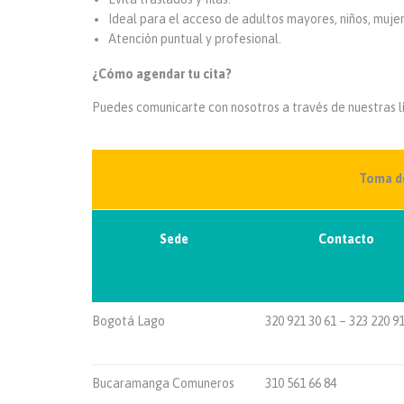
Ideal para el acceso de adultos mayores, niños, muj
Atención puntual y profesional.
¿Cómo agendar tu cita?
Puedes comunicarte con nosotros a través de nuestras lí
Toma de
Sede
Contacto
Bogotá Lago
320 921 30 61 – 323 220 9
Bucaramanga Comuneros
310 561 66 84