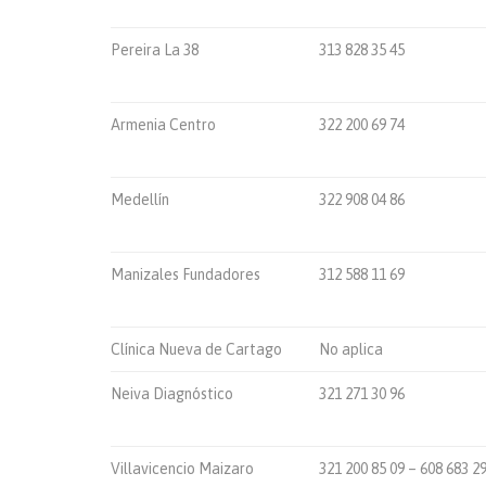
Pereira La 38
313 828 35 45
Armenia Centro
322 200 69 74
Medellín
322 908 04 86
Manizales Fundadores
312 588 11 69
Clínica Nueva de Cartago
No aplica
Neiva Diagnóstico
321 271 30 96
Villavicencio Maizaro
321 200 85 09 – 608 683 2