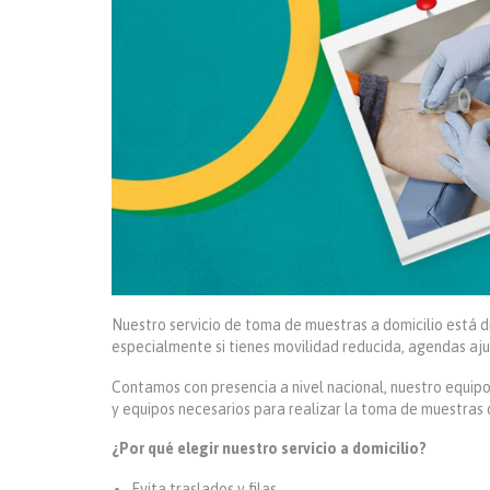
Nuestro servicio de toma de muestras a domicilio está 
especialmente si tienes movilidad reducida, agendas aj
Contamos con presencia a nivel nacional, nuestro equipo
y equipos necesarios para realizar la toma de muestras 
¿Por qué elegir nuestro servicio a domicilio?
Evita traslados y filas.