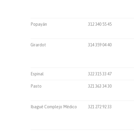
Popayán
312 340 55 45
Girardot
314 359 04 40
Espinal
322 315 33 47
Pasto
321 363 34 30
Ibagué Complejo Médico
321 272 92 33