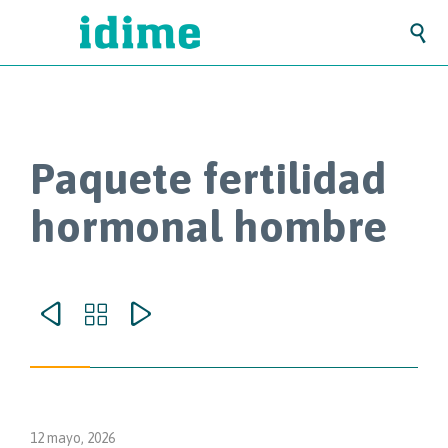

Paquete fertilidad
hormonal hombre



12 mayo, 2026