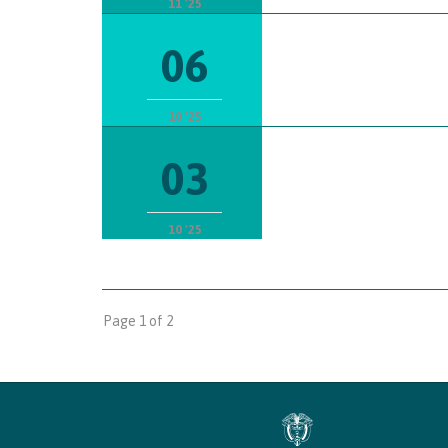
11 '25
06
10 '25
03
10 '25
Page 1 of 2