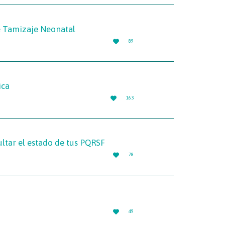
e Tamizaje Neonatal
LOVE

89
IT
ica
LOVE

163
IT
tar el estado de tus PQRSF
LOVE

78
IT
LOVE

49
IT