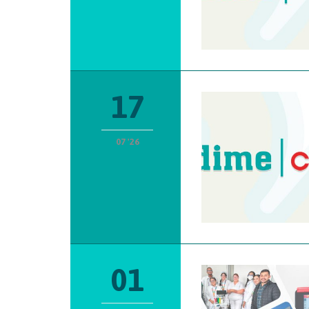
17
07 '26
01