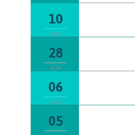
10
12 '25
28
11 '25
06
11 '25
05