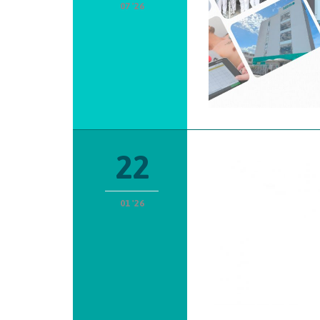
07 '26
22
01 '26