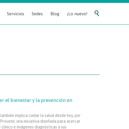
Skip

Servicios
Sedes
Blog
¡Lo nuevo!
to
content
r el bienestar y la prevención en
también implica cuidar la salud desde hoy, por
Provenir, una iniciativa diseñada para acercar
o clínico e imágenes diagnósticas a sus