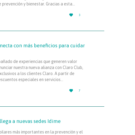
e prevención y bienestar. Gracias a esta…
LOVE

3
IT
onecta con más beneficios para cuidar
pañado de experiencias que generen valor
nunciar nuestra nueva alianza con Claro Club,
lusivos a los clientes Claro. A partir de
descuentos especiales en servicios…
LOVE

7
IT
llega a nuevas sedes Idime
pilares más importantes en la prevención y el