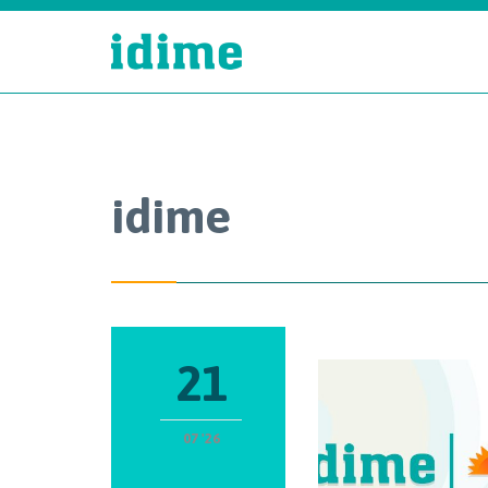
idime
21
07 '26