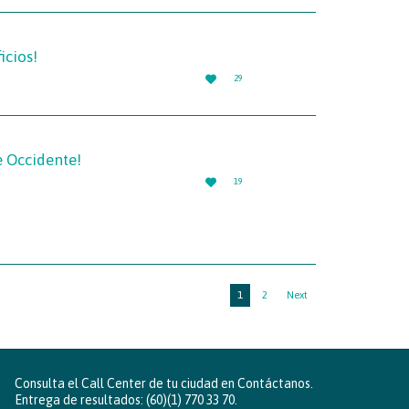
icios!
LOVE

29
IT
e Occidente!
LOVE

19
IT
1
2
Next
Consulta el Call Center de tu ciudad en
Contáctanos
.
Entrega de resultados: (60)(1) 770 33 70.