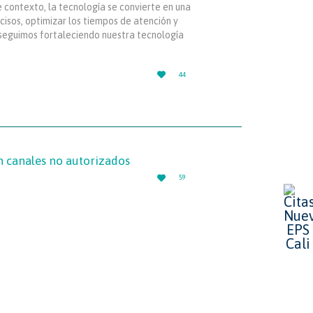
contexto, la tecnología se convierte en una
isos, optimizar los tiempos de atención y
, seguimos fortaleciendo nuestra tecnología
LOVE

44
IT
en canales no autorizados
LOVE

59
IT