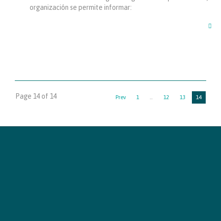
organización se permite informar:

Page 14 of 14
14
Prev
1
…
12
13